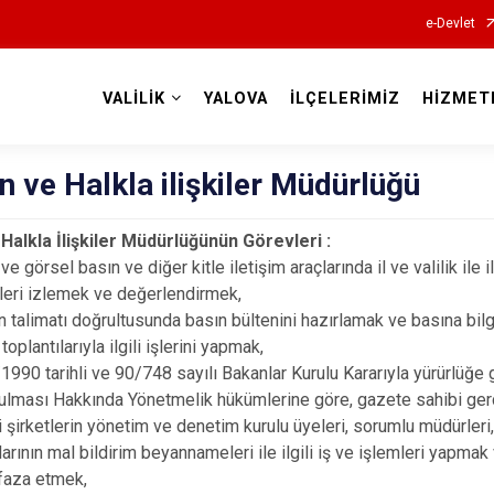
e-Devlet
VALİLİK
YALOVA
İLÇELERİMİZ
HİZMET
Valilikler
ın ve Halkla ilişkiler Müdürlüğü
 Halkla İlişkiler Müdürlüğünün Görevleri :
 ve görsel basın ve diğer kitle iletişim araçlarında il ve valilik ile il
leri izlemek ve değerlendirmek,
in talimatı doğrultusunda basın bültenini hazırlamak ve basına bilg
toplantılarıyla ilgili işlerini yapmak,
1990 tarihli ve 90/748 sayılı Bakanlar Kurulu Kararıyla yürürlüğe 
ulması Hakkında Yönetmelik hükümlerine göre, gazete sahibi gerç
i şirketlerin yönetim ve denetim kurulu üyeleri, sorumlu müdürleri,
larının mal bildirim beyannameleri ile ilgili iş ve işlemleri yapm
aza etmek,