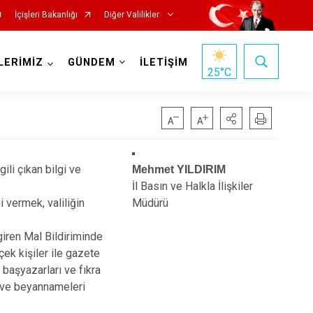
İçişleri Bakanlığı
Diğer Valilikler
LERİMİZ
GÜNDEM
İLETİŞİM
25
°C
gili çıkan bilgi ve
Mehmet YILDIRIM
İl Basın ve Halkla İlişkiler
i vermek, valiliğin
Müdürü
giren Mal Bildiriminde
ek kişiler ile gazete
 başyazarları ve fıkra
ak ve beyannameleri