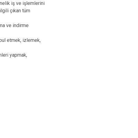
elik iş ve işlemlerini
ilgili çıkan tüm
sma ve indirme
bul etmek, izlemek,
emleri yapmak,