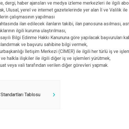
e, dergi, haber ajansları ve medya izleme merkezleri ile ilgili abon
, Ulusal, yerel ve internet gazetelerinde yer alan İl ve Valilik ile 
lerin çalışmasının yapılması
Tahtasında ilan edilecek ilanların takibi, ilan panosuna asılması, a
klarının ilgili kuruma ulaştırılması,
sayılı Bilgi Edinme Hakkı Kanununa göre yapılacak başvuruları ka
landırmak ve başvuru sahibine bilgi vermek,
rbaşkanlığı İletişim Merkezi (CİMER) ile ilgili her türlü iş ve işl
ve halkla ilişkiler ile ilgili diğer iş ve işlemleri yürütmek,
at veya vali tarafından verilen diğer görevleri yapmak.
Standartları Tablosu