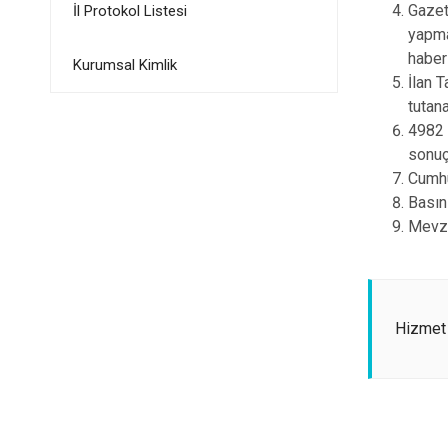
Gazet
İl Protokol Listesi
yapmak
haber
Kurumsal Kimlik
İlan 
tutana
4982 
sonuç
Cumhu
Basın 
Mevzu
Hizmet 