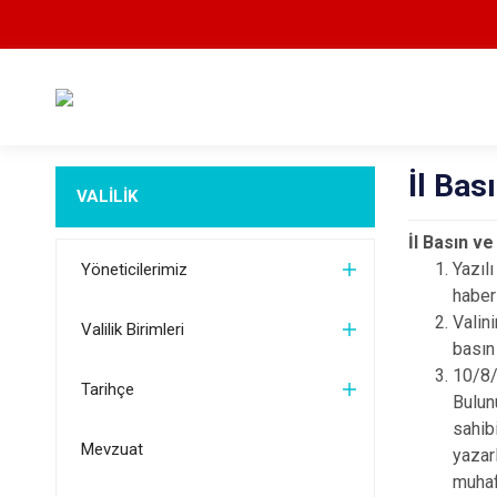
İl Bas
VALİLİK
İl Basın ve
Yazılı
Yöneticilerimiz
haber
Valin
Valilik Birimleri
basın 
10/8/
Tarihçe
Bulun
sahib
Mevzuat
yazar
muhaf