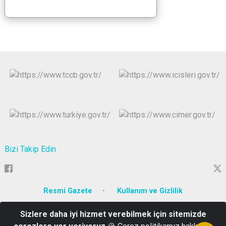
Bizi Takip Edin
Resmi Gazete
Kullanım ve Gizlilik
Sizlere daha iyi hizmet verebilmek için sitemizde
Adnan Menderes Mah. Şehit Ömer Faydalı Cad. No:205 / YALOVA